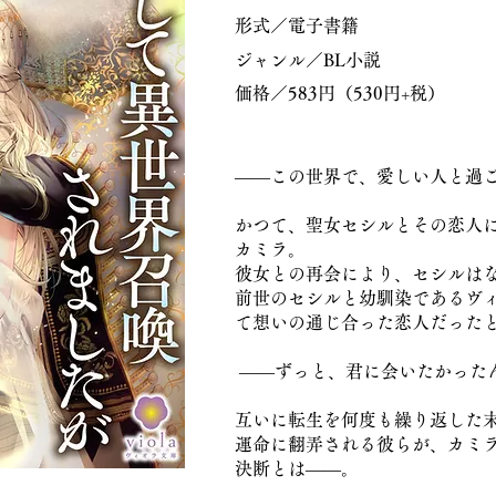
形式／電子書籍
ジャンル／BL小説
価格／583円（530円+税）
――この世界で、愛しい人と過
かつて、聖女セシルとその恋人
カミラ。
彼女との再会により、セシルは
前世のセシルと幼馴染であるヴ
て想いの通じ合った恋人だった
――ずっと、君に会いたかった
互いに転生を何度も繰り返した
運命に翻弄される彼らが、カミ
決断とは――。