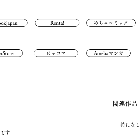
ookjapan
Renta!
めちゃコミック
rStore
ピッコマ
Amebaマンガ
関連作品
特にな
です