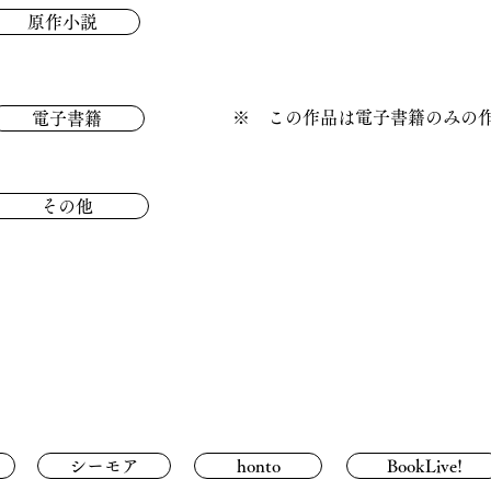
原作小説
※ この作品は電子書籍のみの
電子書籍
その他
シーモア
honto
BookLive!