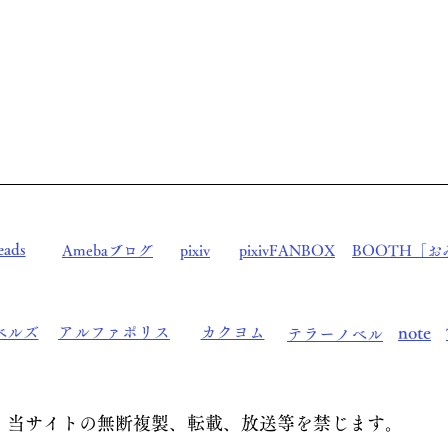
sakura0303miyabi@gmil.com
eads
Amebaブログ
pixiv
pixivFANBOX
BOOTH「お
note
ベルズ
アルファポリス
カクヨム
テラーノベル
当サイトの無断複製、転載、放送等を禁じます。