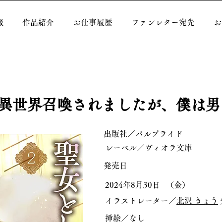
報
作品紹介
お仕事履歴
ファンレター宛先
お
異世界召喚されましたが、僕は男で
出版社／パルプライド
レーベル／ヴィオラ文庫
発売日
2024年8月30日
（金）
イラストレーター／
北沢 きょう
挿絵／なし