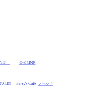
み屋」
公式LINE
Berry's Cafe
​TALES
ノベマ！