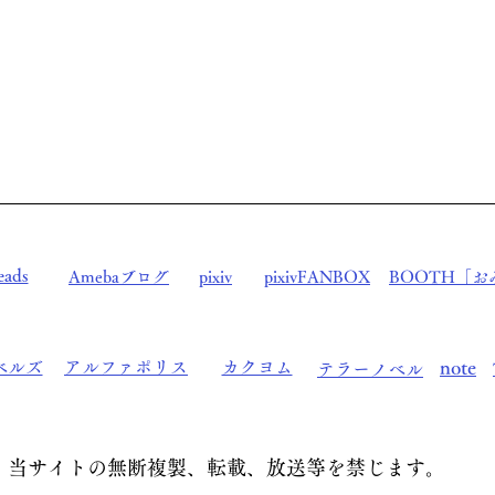
sakura0303miyabi@gmil.com
eads
Amebaブログ
pixiv
pixivFANBOX
BOOTH「お
note
ベルズ
アルファポリス
カクヨム
テラーノベル
当サイトの無断複製、転載、放送等を禁じます。