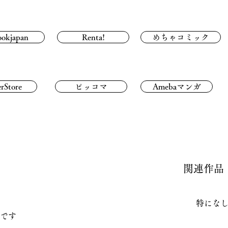
ookjapan
Renta!
めちゃコミック
rStore
ピッコマ
Amebaマンガ
関連作品
特にな
です