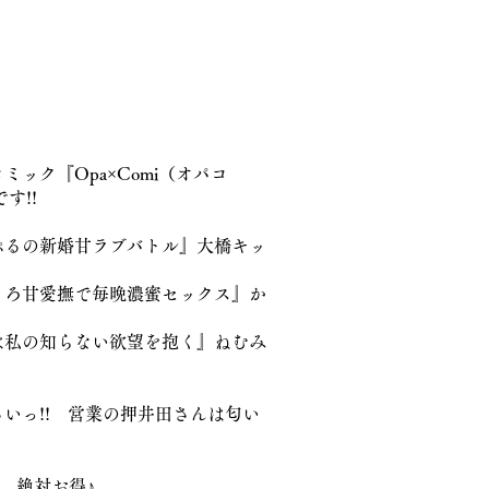
ック『Opa×Comi（オパコ
す!!
ぷるの新婚甘ラブバトル』大橋キッ
とろ甘愛撫で毎晩濃蜜セックス』か
は私の知らない欲望を抱く』ねむみ
いっ!! 営業の押井田さんは匂い
、絶対お得♪