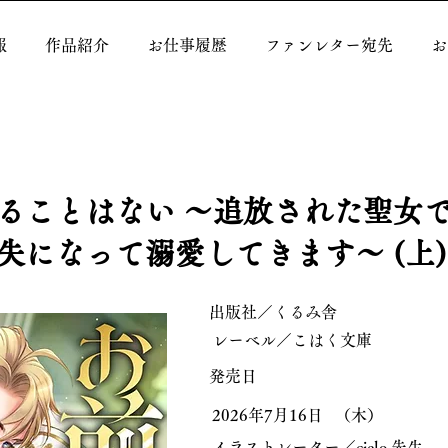
報
作品紹介
お仕事履歴
ファンレター宛先
お
ることはない ～追放された聖女
失になって溺愛してきます～ (上
出版社／くるみ舎
レーベル／こはく文庫
発売日
2026年7月16日
（木）
イラストレーター／
cielo
先生