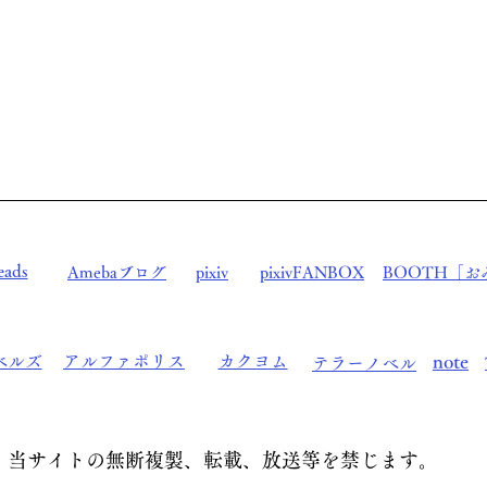
sakura0303miyabi@gmil.com
eads
Amebaブログ
pixiv
pixivFANBOX
BOOTH「お
note
ベルズ
アルファポリス
カクヨム
テラーノベル
当サイトの無断複製、転載、放送等を禁じます。