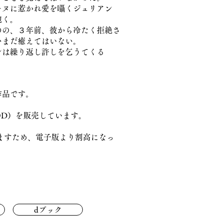
ーヌに惹かれ愛を囁くジュリアン
抱く。
のの、３年前、彼から冷たく拒絶さ
いまだ癒えてはいない。
ンは繰り返し許しを乞うてくる
作品です。
POD）を販売しています。
ますため、電子版より割高になっ
dブック