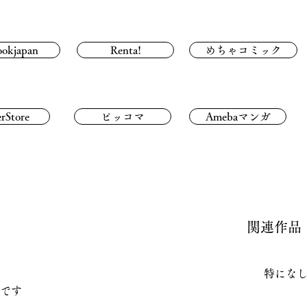
ookjapan
Renta!
めちゃコミック
rStore
ピッコマ
Amebaマンガ
関連作品
特にな
です