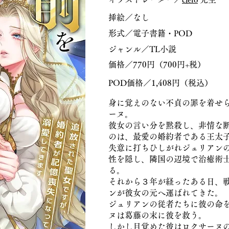
挿絵／なし
形式／電子書籍・POD
ジャンル／TL小説
価格／770円（700円+税）
POD価格／1,408円（税込）
身に覚えのない不貞の罪を着せ
ーヌ。
彼女の言い分を黙殺し、非情な
のは、最愛の婚約者である王太
失意に打ちひしがれジュリアン
性を隠し、隣国の辺境で治癒術
る。
それから３年が経ったある日、
ンが彼女の元へ運ばれてきた。
ジュリアンの従者たちに彼の命
ヌは葛藤の末に彼を救う。
しかし目覚めた彼はロクサーヌ