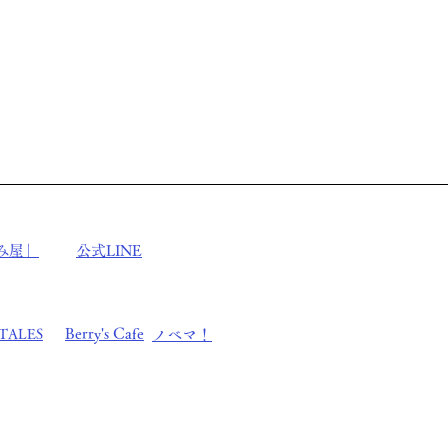
み屋」
公式LINE
Berry's Cafe
​TALES
ノベマ！