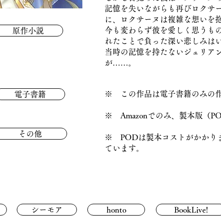
記憶を失いながらも再びロクサ
に、ロクサーヌは複雑な想いを
今も変わらず彼を愛しく思うも
原作小説
れたことで負った深い悲しみは
当時の記憶を持たないジュリア
が……。
※ この作品は電子書籍のみの
電子書籍
※ Amazonでのみ、製本版（
その他
※ PODは製本コストがかかり
ています。
シーモア
honto
BookLive!