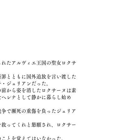
られたアルヴィエ王国の聖女ロクサ
断罪とともに国外追放を言い渡した
子・ジュリアンだった。
の前から姿を消したロクサーヌは素
士ヘレナとして静かに暮らし始め
戦争で瀕死の重傷を負ったジュリア
を救ってくれと懇願され、ロクサー
のことを覚えてはいなかった。