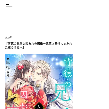
2023年
『背徳の兄王と囚われの寵姫～欲望と愛憎にまみれ
た花の名は～』