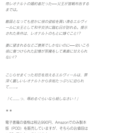
帝レオナルトの婚約者だった──父王が宣戦布告する
までは。
敵国となっても密かに彼の姿絵を買い漁るエルヴィ
ールに女王として和平交渉に臨む日が訪れる。提示
された条件は、レオナルトのもとに嫁ぐこと!?
妻に望まれるなどご褒美でしかないのに──幼いころ
彼に傷つけられた記憶が邪魔をして素直に甘えられ
ない!?
こじらせまくった初恋を抱えるエルヴィールは、罪
深く麗しいレオナルトから余裕たっぷりに迫られ
て……。
「く……っ、辱めるぐらいなら殺しなさい！」
＊＊
電子書籍の価格は税込990円、Amazonでのみ製本
版（POD）を販売していますが、そちらのお値段は