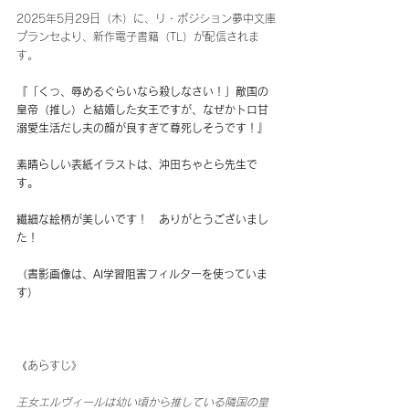
2025年5月29日（木）に、リ・ポジション夢中文庫
プランセより、新作電子書籍（TL）が配信されま
す。
『「くっ、辱めるぐらいなら殺しなさい！」敵国の
皇帝（推し）と結婚した女王ですが、なぜかトロ甘
溺愛生活だし夫の顔が良すぎて尊死しそうです！』
素晴らしい表紙イラストは、沖田ちゃとら先生で
す。
繊細な絵柄が美しいです！　ありがとうございまし
た！
（書影画像は、AI学習阻害フィルターを使っていま
す）
《あらすじ》
王女エルヴィールは幼い頃から推している隣国の皇