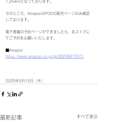
1,254円となっております。
今のところ、AmazonのPODの販売ページのみ確認
しております。
電子書籍の予約ページができましたら、各ストアに
てご予約をお願いいたします。
■Amazon
https://www.amazon.co.jp/dp/B0F8NFTDYT/
2025年5月15日（木）
すべて表示
最新記事