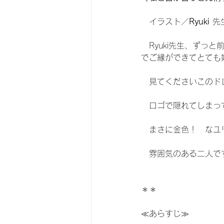
　イラスト／
Ryuki
 先
　Ryuki先生、ず
でご縁ができてとても
　見てくださいこのド
　ロゴで隠れてしまっ
　まさに金色！　なユ
　雰囲気のある二人で
＊＊
≪あらすじ≫