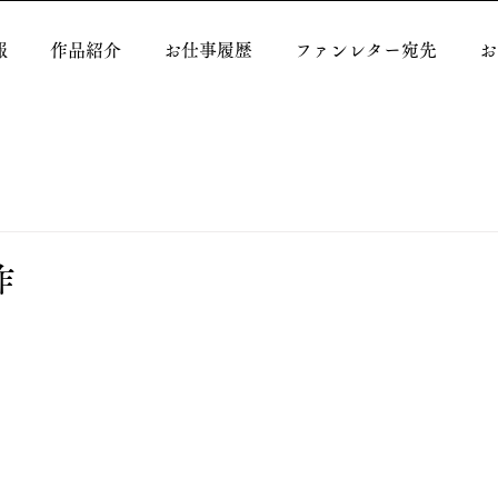
報
作品紹介
お仕事履歴
ファンレター宛先
お
作