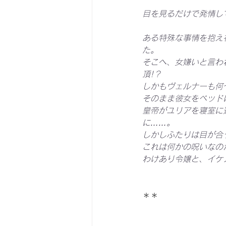
目を見るだけで発情し
ある特殊な事情を抱え
た。
そこへ、女嫌いと言わ
頂!？
しかもヴェルナーも何
そのまま彼女をベッド
皇帝がユリアを寝室に
に……。
しかしふたりは目が合
これは何かの呪いなの
わけあり令嬢と、イケ
＊＊