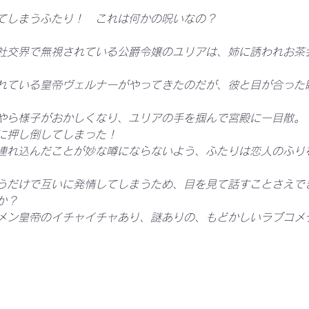
てしまうふたり！　これは何かの呪いなの？
社交界で無視されている公爵令嬢のユリアは、姉に誘われお茶
れている皇帝ヴェルナーがやってきたのだが、彼と目が合った
やら様子がおかしくなり、ユリアの手を掴んで宮殿に一目散。
に押し倒してしまった！
連れ込んだことが妙な噂にならないよう、ふたりは恋人のふり
うだけで互いに発情してしまうため、目を見て話すことさえで
か？
メン皇帝のイチャイチャあり、謎ありの、もどかしいラブコメ