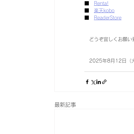
■　
Renta!
■　
楽天kobo
■　
ReaderStore
　どうぞ宜しくお願い
　2025年8月12日（
最新記事