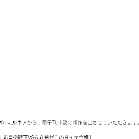
木）
に
ルキア
から、電子TL小説の新作を出させていただきます
する皇帝陛下VS存在感ゼロの甘イキ令嬢
』