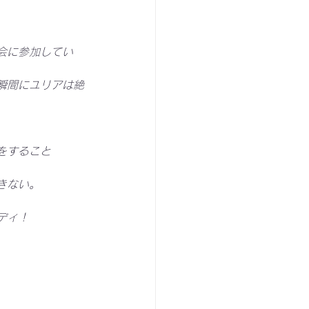
会に参加してい
瞬間にユリアは絶
をすること
きない。
ディ！