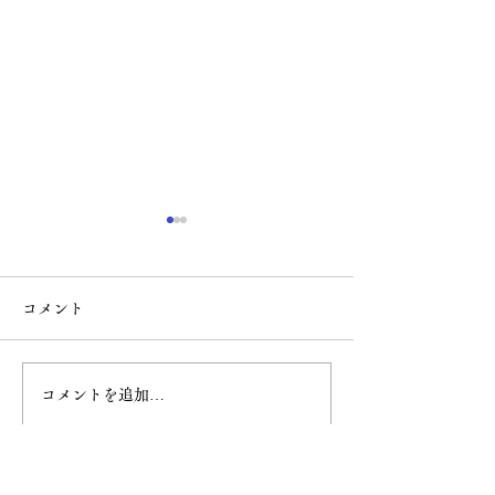
コメント
コメントを追加…
ムーンドロップスフェア
【紙】ムーンド
2026
文庫 8月刊