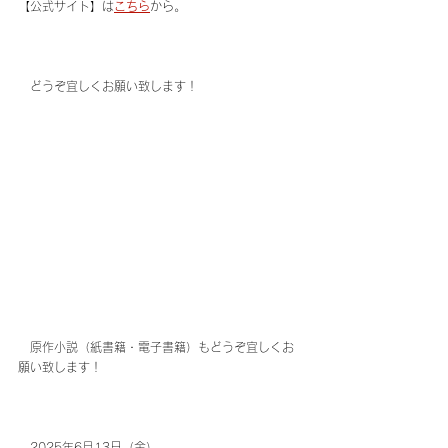
【公式サイト】は
こちら
から。
　どうぞ宜しくお願い致します！
　原作小説（紙書籍・電子書籍）もどうぞ宜しくお
願い致します！
　2025年6月13日（金）