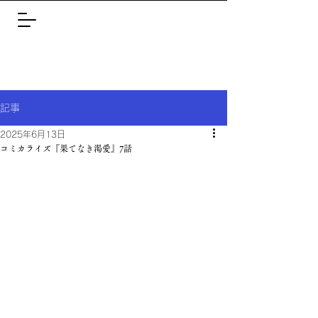
記事
2025年6月13日
コミカライズ『果てなき渇愛』7話