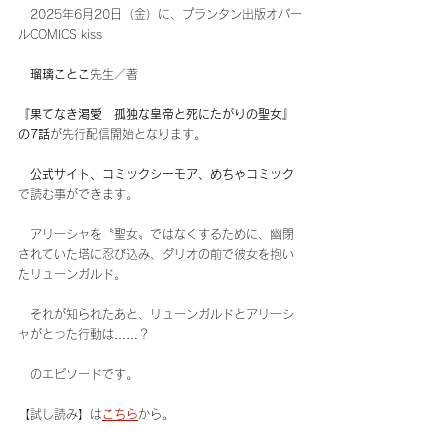
　2025年6月20日（金）に、プランタン出版オパー
ルCOMICS kiss
瑠璃ことこ
先生／著
『果てなき渇愛　孤独な皇帝と死にたがりの聖女』
の7話
が先行配信開始となります。
公式サイト、コミックシーモア、めちゃコミック
で読む事ができます。
　アリーシャを〝聖女〟ではなくするために、幽閉
されていた塔に忍び込み、ダリオの前で彼女を抱い
たリューンガルド。
　それが知られたあと、リューンガルドとアリーシ
ャがとった行動は……？
　のエピソードです。
【試し読み】は
こちら
から。