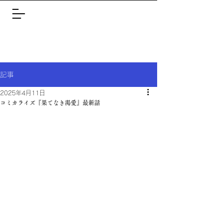
記事
2025年4月11日
コミカライズ『果てなき渇愛』最新話