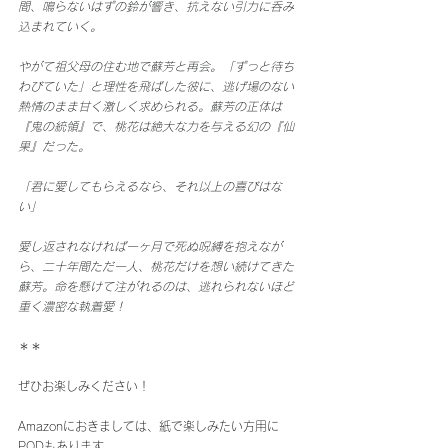
間、鳴らないはずの鈴が響き、抗えない引力に呑み
込まれていく。
やがて祖父母の住む地で蘇芳と再会。「ずっと待ち
わびていた」と理性を飛ばした彼に、逃げ場のない
熱情のまま甘く激しく求められる。蘇芳の正体は
『鬼の統領』で、桃花は絶大な力を与える幻の『仙
果』だった。
「君に愛してもらえるなら、それ以上の喜びはな
い」
愛し返されなければ一ヶ月で死ぬ呪縛を抱えなが
ら、二十年間ただ一人、桃花だけを想い続けてきた
蘇芳。命を懸けて注がれるのは、逃れられないほど
重く濃密な執着愛！
＊＊
ぜひお楽しみください！ 
Amazonにおきましては、紙で楽しみたい方用に
PODもあります。 