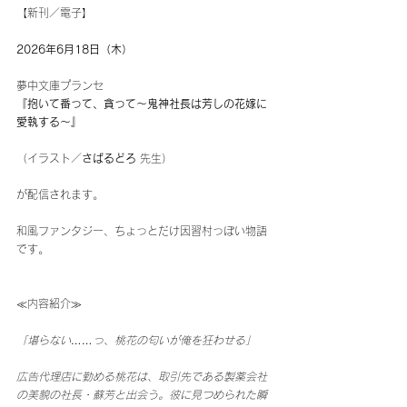
【新刊／電子】 
2026年6月18日（木）
夢中文庫プランセ 
『抱いて番って、貪って～鬼神社長は芳しの花嫁に
愛執する～』
（イラスト／
さばるどろ
 先生） 
が配信されます。 
和風ファンタジー、ちょっとだけ因習村っぽい物語
です。 
≪内容紹介≫
「堪らない……っ、桃花の匂いが俺を狂わせる」
広告代理店に勤める桃花は、取引先である製薬会社
の美貌の社長・蘇芳と出会う。彼に見つめられた瞬